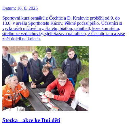
Datum:
16. 6. 2025
Sportovní kurz osmáků z Čechtic a D. Kralovic proběhl od 9. do
13.6. v areálu Sporthotelu Kácov. Pěkné počasí přálo. Účastníci si
vyzkoušeli míčové hry, štafetu, biatlon, paintball, lezeckou stěnu,
střelbu ze vzduchovky, sjeli Sázavu na raftech, z Čechtic tam a zase
zpět dojeli na kolech.
Stezka - akce ke Dni dětí