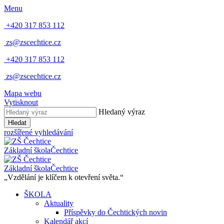
Menu
+420 317 853 112
zs@zscechtice.cz
+420 317 853 112
zs@zscechtice.cz
Mapa webu
Vytisknout
Hledaný výraz
Hledat
rozšířené vyhledávání
Základní škola
Čechtice
Základní škola
Čechtice
„Vzdělání je klíčem k otevření světa.“
ŠKOLA
Aktuality
Příspěvky do Čechtických novin
Kalendář akcí