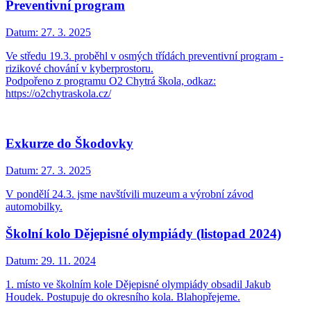
Preventivní program
Datum:
27. 3. 2025
Ve středu 19.3. proběhl v osmých třídách preventivní program -
rizikové chování v kyberprostoru.
Podpořeno z programu O2 Chytrá škola, odkaz:
https://o2chytraskola.cz/
Exkurze do Škodovky
Datum:
27. 3. 2025
V pondělí 24.3. jsme navštívili muzeum a výrobní závod
automobilky.
Školní kolo Dějepisné olympiády (listopad 2024)
Datum:
29. 11. 2024
1. místo ve školním kole Dějepisné olympiády obsadil Jakub
Houdek. Postupuje do okresního kola. Blahopřejeme.