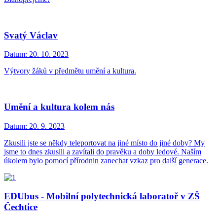
Svatý Václav
Datum:
20. 10. 2023
Výtvory žáků v předmětu umění a kultura.
Umění a kultura kolem nás
Datum:
20. 9. 2023
Zkusili jste se někdy teleportovat na jiné místo do jiné doby? My
jsme to dnes zkusili a zavítali do pravěku a doby ledové. Naším
úkolem bylo pomocí přírodnin zanechat vzkaz pro další generace.
EDUbus - Mobilní polytechnická laboratoř v ZŠ
Čechtice