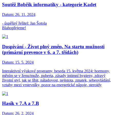
Soutěž Bobřík informatiky - kategorie Kadet
Datum:
26. 11. 2024
- úspěšný řešitel: Jan Šotola
Blahopřejeme!
Dospívání - Život plný změn, Na startu mužnosti
(primární prevence v 6. a 7. třídách)
Datum:
15. 5. 2024
Interaktivní výukové programy, beseda 15. května 2024: hormony,
měním se v ženu/muže, puberta, zásady intimní hygieny, zdravý
životní styl, jak se líbit, náladovost, nejistota, zmatek, sebeovládání,
vztahy mezi vrstevníky, pozor na energetické nápoje, steroidy
Hasík v 7.A a 7.B
Datum:
26. 2. 2024