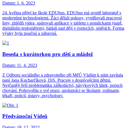
Datum:
1. 6. 2023
24. května přijel ke škole EDUbus. EDUbus má uvnitř laboratoř s
moderními technologiemi. Žáci dělali pokusy, vyplňovali pracovní
listy, zhlédli videa, spárovali aplikace v tabletu s pomůckami (např.
digitálním teploměrem), bádali nad ději v roztocích, směsích. Forma
výuky byla poučná a zábavná.
Beseda s kurátorkou pro děti a mládež
Datum:
11. 4. 2023
Z Odboru sociálního a zdravotního při MěÚ Vlašim k nám zavítala
paní Jana Kucharčíková, DiS. Pracuje s dospívajícími dětmi.
Nejčastěji řeší problematiku záškoláctví, návykových látek, poruch
chování. Pohovořila o své praxi, spolupráci se školami, rodinami,
lékaři, policií, ústavy, psychology.
Předvánoční Vídeň
Datum:
18. 12. 2022