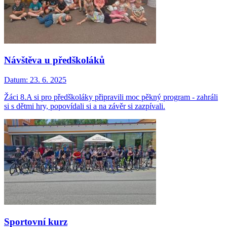
Návštěva u předškoláků
Datum:
23. 6. 2025
Žáci 8.A si pro předškoláky připravili moc pěkný program - zahráli
si s dětmi hry, popovídali si a na závěr si zazpívali.
Sportovní kurz