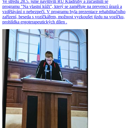
Ve středu 28.5. jsme navštívili RÚ Kladruby a zúčastnili se
programu "Na vlastní kůži", který se zaměřuje na prevenci úrazů a
vzdělávání o nebezpečí. V programu byla prezentace rehabilitačního
zařízení, beseda s vozíčkářem, možnost vyzkoušet jízdu na vozíčku,
prohlídka ergoterapeutických dílen .