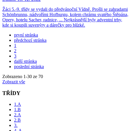
Žáci 5.-9. třídy se vydali do předvánoční Vídně. Prošli se zahradami
Schönbrunnu, nádvořími Hofburgu, kolem chrámu svatého Štěpána,
Opery, hotelu Sacher, radnice, ... Nejkrásnější byly adventní trhy,
kde si koupili suvenýry a dárečky pro blízké.
první stránka
předchozí stránka
1
2
3
další stránka
poslední stránka
Zobrazeno
1
-
30
ze 70
Zobrazit vše
TŘÍDY
1.A
1.B
2.A
2.B
3.
4. A