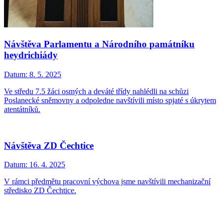
Návštěva Parlamentu a Národního památníku
heydrichiády
Datum:
8. 5. 2025
Ve středu 7.5 žáci osmých a deváté třídy nahlédli na schůzi
Poslanecké sněmovny a odpoledne navštívili místo spjaté s úkrytem
atentátníků.
Návštěva ZD Čechtice
Datum:
16. 4. 2025
V rámci předmětu pracovní výchova jsme navštívili mechanizační
středisko ZD Čechtice.