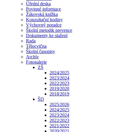
Úřední deska
Povinné informace
Žákovská knížka
Konzultační hodiny
Výchovný poradce
Školní metodik prevence
Dokumenty ke stažení
Rada
Tělocvična
Školní časopisy
Archív
Fotogalerie
ZŠ
2024⁄2025
2023⁄2024
2022⁄2023
2019⁄2020
2018⁄2019
ŠD
2025⁄2026
2024⁄2025
2023⁄2024
2022⁄2023
2021⁄2022
2020⁄2021