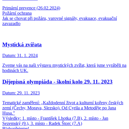
Primární prevence (26.02.2024)
Požární ochrana
Jak se chovat při požáru, varovné signály, evakuace, evakuační
zavazadlo
Mystická zvířata
Datum:
31. 1. 2024
Zveme vás na naši výstavu mystických zvířat, která jsme vyráběli na
hodinách UK.
Dějepisná olympiáda - školní kolo 29. 11. 2023
Datum:
29. 11. 2023
Tematické zaměření: „Každodenní život a kulturní kořeny českých
zemí (Čechy, Morava, Slezsko). Od Cyrila a Metoděje po Jana
Husa.”
Výsledky: 1. místo - František Lhotka (7.B), 2. místo - Jan
Sezemský (9.), 3. místo - Radek Štorc (7.A)
Blahopřejeme!