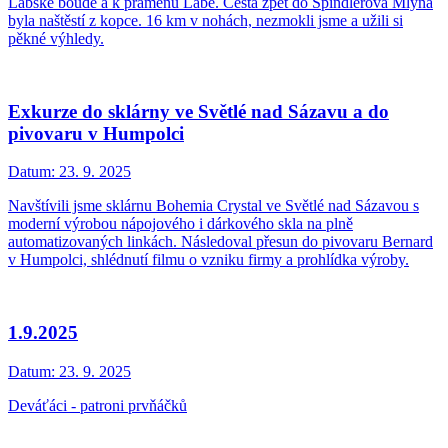
Labské boudě a k pramenu Labe. Cesta zpět do Špindlerova Mlýna
byla naštěstí z kopce. 16 km v nohách, nezmokli jsme a užili si
pěkné výhledy.
Exkurze do sklárny ve Světlé nad Sázavu a do
pivovaru v Humpolci
Datum:
23. 9. 2025
Navštívili jsme sklárnu Bohemia Crystal ve Světlé nad Sázavou s
moderní výrobou nápojového i dárkového skla na plně
automatizovaných linkách. Následoval přesun do pivovaru Bernard
v Humpolci, shlédnutí filmu o vzniku firmy a prohlídka výroby.
1.9.2025
Datum:
23. 9. 2025
Deváťáci - patroni prvňáčků