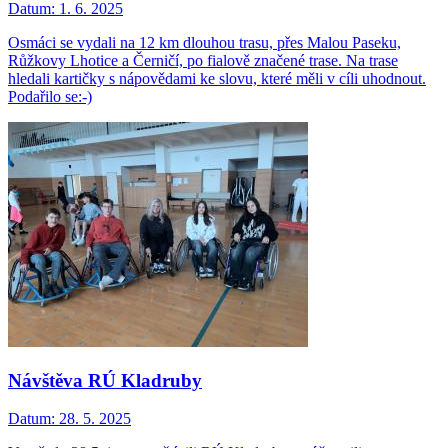
Datum:
1. 6. 2025
Osmáci se vydali na 12 km dlouhou trasu, přes Malou Paseku,
Růžkovy Lhotice a Černičí, po fialově značené trase. Na trase
hledali kartičky s nápovědami ke slovu, které měli v cíli uhodnout.
Podařilo se:-)
Návštěva RÚ Kladruby
Datum:
28. 5. 2025