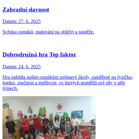
Zahradní slavnost
Datum:
27. 6. 2025
Scénka osmáků, malování na obličej a soutěže.
Dobrodružná hra Tep faktor
Datum:
24. 6. 2025
Hra nabídla našim osmákům zajímavé úkoly, zaměřené na fyzičku,
logiku, zručnost a trpělivost, ve kterých poměřili své síly v pěti
týmech.