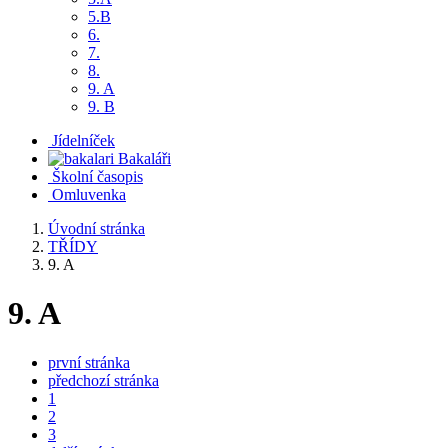
5.B
6.
7.
8.
9. A
9. B
Jídelníček
Bakaláři
Školní časopis
Omluvenka
Úvodní stránka
TŘÍDY
9. A
9. A
první stránka
předchozí stránka
1
2
3