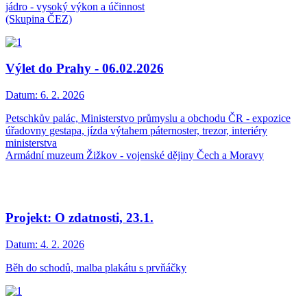
jádro - vysoký výkon a účinnost
(Skupina ČEZ)
Výlet do Prahy - 06.02.2026
Datum:
6. 2. 2026
Petschkův palác, Ministerstvo průmyslu a obchodu ČR - expozice
úřadovny gestapa, jízda výtahem páternoster, trezor, interiéry
ministerstva
Armádní muzeum Žižkov - vojenské dějiny Čech a Moravy
Projekt: O zdatnosti, 23.1.
Datum:
4. 2. 2026
Běh do schodů, malba plakátu s prvňáčky