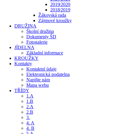
2019⁄2020
2018⁄2019
Žákovská rada
Zájmové kroužky
DRUŽINA
Školní družina
Dokumenty ŠD
Fotogalerie
JÍDELNA
Základní informace
KROUŽKY
Kontakty
Kontaktní údaje
Elektronická podatelna
Napište nám
Mapa webu
TŘÍDY
1.A
1.B
2.A
2.B
3.
4. A
4. B
5.A