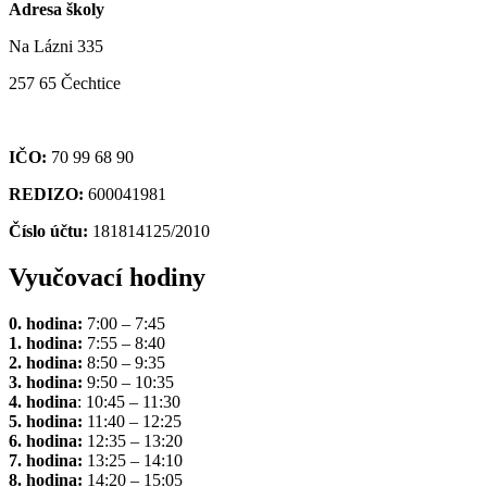
Adresa školy
Na Lázni 335
257 65 Čechtice
IČO:
70 99 68 90
REDIZO:
600041981
Číslo účtu:
181814125/2010
Vyučovací hodiny
0. hodina:
7:00 – 7:45
1. hodina:
7:55 – 8:40
2. hodina:
8:50 – 9:35
3. hodina:
9:50 – 10:35
4. hodina
: 10:45 – 11:30
5. hodina:
11:40 – 12:25
6. hodina:
12:35 – 13:20
7. hodina:
13:25 – 14:10
8. hodina:
14:20 – 15:05