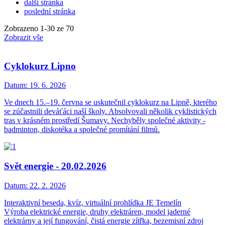
další stránka
poslední stránka
Zobrazeno
1
-
30
ze 70
Zobrazit vše
Cyklokurz Lipno
Datum:
19. 6. 2026
Ve dnech 15.–19. června se uskutečnil cyklokurz na Lipně, kterého
se zúčastnili deváťáci naší školy. Absolvovali několik cyklistických
tras v krásném prostředí Šumavy. Nechyběly společné aktivity -
badminton, diskotéka a společné promítání filmů.
Svět energie - 20.02.2026
Datum:
22. 2. 2026
Interaktivní beseda, kvíz, virtuální prohlídka JE Temelín
Výroba elektrické energie, druhy elektráren, model jaderné
elektrárny a její fungování, čistá energie zítřka, bezemisní zdroj