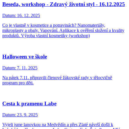
Beseda, workshop - Zdravý životní styl - 16.12.2025
Datum:
16. 12. 2025
Co je vlastně v kosmetice a potravinách? Nanomateriály,
mikroplasty a obaly. Vapování. Aplikace k ověření složení a kvality
produktů. Výroba vlastní kosmetiky (workshop)
Halloween ve škole
Datum:
7. 11. 2025
Na pátek 7.11. připravili členové žákovské rady v tělocvičně
program pro děti.
Cesta k pramenu Labe
Datum:
23. 9. 2025
Vyjeli jsme lanovkou na Medvědín a přes Zlaté návrší došli k