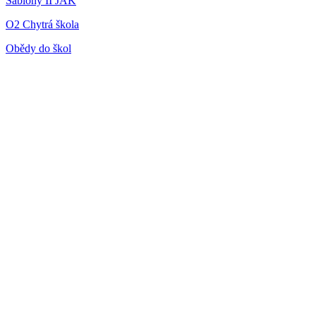
Šablony II JAK
O2 Chytrá škola
Obědy do škol