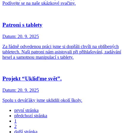
Podívejte se na naše ukázkové svačiny.
Patroni s tablety
Datum:
20. 9. 2025
Za řádně odvedenou práci jsme si dopřáli chvíli na oblíbených
tabletech. Naši patroni nám asistovali při přihlašování, zadávání
hesel a samotnou manipulací s tablety.
Projekt “Ukliďme svět”.
Datum:
20. 9. 2025
Spolu s deváťáky jsme uklidili okolí školy.
první stránka
předchozí stránka
1
2
další stránka