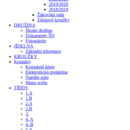
2019⁄2020
2018⁄2019
Žákovská rada
Zájmové kroužky
DRUŽINA
Školní družina
Dokumenty ŠD
Fotogalerie
JÍDELNA
Základní informace
KROUŽKY
Kontakty
Kontaktní údaje
Elektronická podatelna
Napište nám
Mapa webu
TŘÍDY
1.A
1.B
2.A
2.B
3.
4. A
4. B
5.A