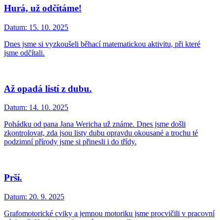
Hurá, už odčítáme!
Datum:
15. 10. 2025
Dnes jsme si vyzkoušeli běhací matematickou aktivitu, při které
jsme odčítali.
Až opadá listí z dubu.
Datum:
14. 10. 2025
Pohádku od pana Jana Wericha už známe. Dnes jsme došli
zkontrolovat, zda jsou listy dubu opravdu okousané a trochu té
podzimní přírody jsme si přinesli i do třídy.
Prší.
Datum:
20. 9. 2025
Grafomotorické cviky a jemnou motoriku jsme procvičili v pracovní