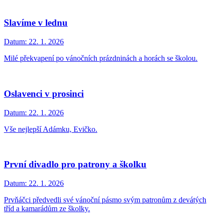
Slavíme v lednu
Datum:
22. 1. 2026
Milé překvapení po vánočních prázdninách a horách se školou.
Oslavenci v prosinci
Datum:
22. 1. 2026
Vše nejlepší Adámku, Evičko.
První divadlo pro patrony a školku
Datum:
22. 1. 2026
Prvňáčci předvedli své vánoční pásmo svým patronům z devátých
tříd a kamarádům ze školky.