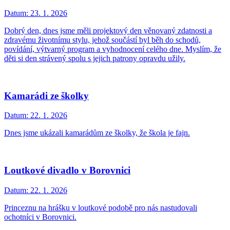
Datum:
23. 1. 2026
Dobrý den, dnes jsme měli projektový den věnovaný zdatnosti a
zdravému životnímu stylu, jehož součástí byl běh do schodů,
povídání, výtvarný program a vyhodnocení celého dne. Myslím, že
děti si den strávený spolu s jejich patrony opravdu užily.
Kamarádi ze školky
Datum:
22. 1. 2026
Dnes jsme ukázali kamarádům ze školky, že škola je fajn.
Loutkové divadlo v Borovnici
Datum:
22. 1. 2026
Princeznu na hrášku v loutkové podobě pro nás nastudovali
ochotníci v Borovnici.