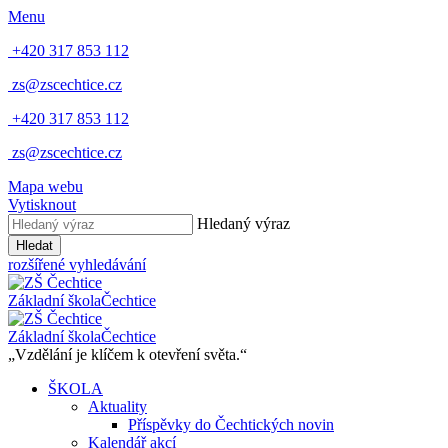
Menu
+420 317 853 112
zs@zscechtice.cz
+420 317 853 112
zs@zscechtice.cz
Mapa webu
Vytisknout
Hledaný výraz
Hledat
rozšířené vyhledávání
Základní škola
Čechtice
Základní škola
Čechtice
„Vzdělání je klíčem k otevření světa.“
ŠKOLA
Aktuality
Příspěvky do Čechtických novin
Kalendář akcí