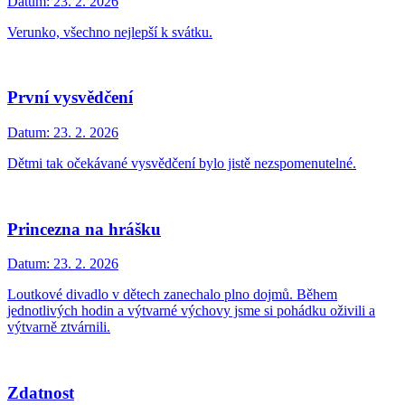
Datum:
23. 2. 2026
Verunko, všechno nejlepší k svátku.
První vysvědčení
Datum:
23. 2. 2026
Dětmi tak očekávané vysvědčení bylo jistě nezspomenutelné.
Princezna na hrášku
Datum:
23. 2. 2026
Loutkové divadlo v dětech zanechalo plno dojmů. Během
jednotlivých hodin a výtvarné výchovy jsme si pohádku oživili a
výtvarně ztvárnili.
Zdatnost