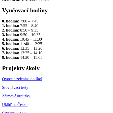
Vyučovací hodiny
0. hodina:
7:00 – 7:45
1. hodina:
7:55 – 8:40
2. hodina:
8:50 – 9:35
3. hodina:
9:50 – 10:35
4. hodina
: 10:45 – 11:30
5. hodina:
11:40 – 12:25
6. hodina:
12:35 – 13:20
7. hodina:
13:25 – 14:10
8. hodina:
14:20 – 15:05
Projekty školy
Ovoce a zelenina do škol
Srovnávací testy
Zájmové kroužky
Ukliďme Česko