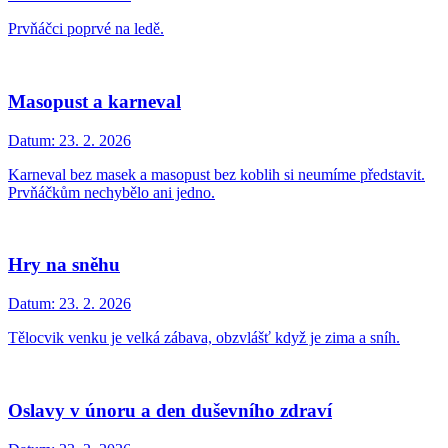
Prvňáčci poprvé na ledě.
Masopust a karneval
Datum:
23. 2. 2026
Karneval bez masek a masopust bez koblih si neumíme představit.
Prvňáčkům nechybělo ani jedno.
Hry na sněhu
Datum:
23. 2. 2026
Tělocvik venku je velká zábava, obzvlášť když je zima a sníh.
Oslavy v únoru a den duševního zdraví