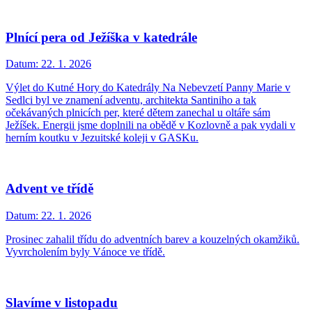
Plnící pera od Ježíška v katedrále
Datum:
22. 1. 2026
Výlet do Kutné Hory do Katedrály Na Nebevzetí Panny Marie v
Sedlci byl ve znamení adventu, architekta Santiniho a tak
očekávaných plnicích per, které dětem zanechal u oltáře sám
Ježíšek. Energii jsme doplnili na obědě v Kozlovně a pak vydali v
herním koutku v Jezuitské koleji v GASKu.
Advent ve třídě
Datum:
22. 1. 2026
Prosinec zahalil třídu do adventních barev a kouzelných okamžiků.
Vyvrcholením byly Vánoce ve třídě.
Slavíme v listopadu