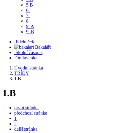
5.B
6.
7.
8.
9. A
9. B
Jídelníček
Bakaláři
Školní časopis
Omluvenka
Úvodní stránka
TŘÍDY
1.B
1.B
první stránka
předchozí stránka
1
2
další stránka