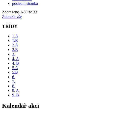
poslední stránka
Zobrazeno
1
-
30
ze 33
Zobrazit vše
TŘÍDY
1.A
1.B
2.A
2.B
3.
4. A
4. B
5.A
5.B
6.
7.
8.
9. A
9. B
Kalendář akcí