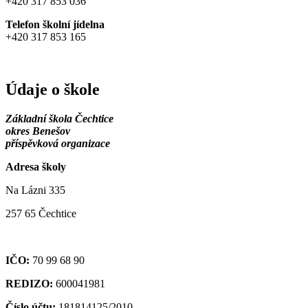
+420 317 853 036
Telefon školní jídelna
+420 317 853 165
Údaje o škole
Základní škola Čechtice
okres Benešov
příspěvková organizace
Adresa školy
Na Lázni 335
257 65 Čechtice
IČO:
70 99 68 90
REDIZO:
600041981
Číslo účtu:
181814125/2010