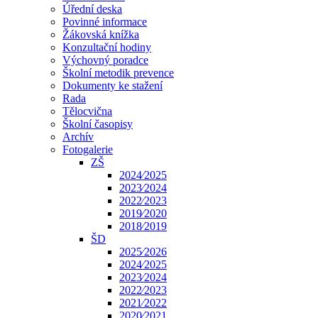
Úřední deska
Povinné informace
Žákovská knížka
Konzultační hodiny
Výchovný poradce
Školní metodik prevence
Dokumenty ke stažení
Rada
Tělocvična
Školní časopisy
Archív
Fotogalerie
ZŠ
2024⁄2025
2023⁄2024
2022⁄2023
2019⁄2020
2018⁄2019
ŠD
2025⁄2026
2024⁄2025
2023⁄2024
2022⁄2023
2021⁄2022
2020⁄2021