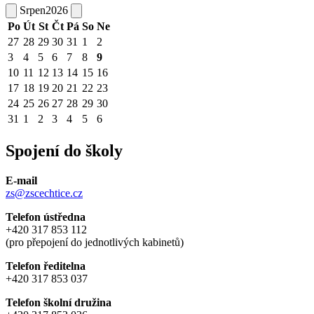
Srpen
2026
Po
Út
St
Čt
Pá
So
Ne
27
28
29
30
31
1
2
3
4
5
6
7
8
9
10
11
12
13
14
15
16
17
18
19
20
21
22
23
24
25
26
27
28
29
30
31
1
2
3
4
5
6
Spojení do školy
E-mail
zs@zscechtice.cz
Telefon ústředna
+420 317 853 112
(pro přepojení do jednotlivých kabinetů)
Telefon ředitelna
+420 317 853 037
Telefon školní družina