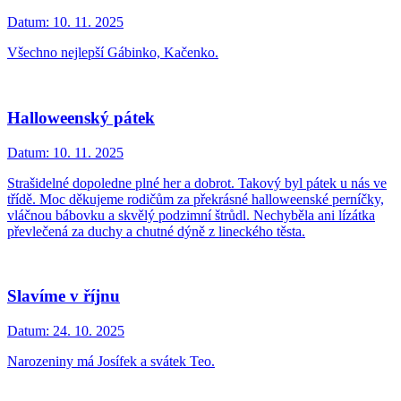
Datum:
10. 11. 2025
Všechno nejlepší Gábinko, Kačenko.
Halloweenský pátek
Datum:
10. 11. 2025
Strašidelné dopoledne plné her a dobrot. Takový byl pátek u nás ve
třídě. Moc děkujeme rodičům za překrásné halloweenské perníčky,
vláčnou bábovku a skvělý podzimní štrůdl. Nechyběla ani lízátka
převlečená za duchy a chutné dýně z lineckého těsta.
Slavíme v říjnu
Datum:
24. 10. 2025
Narozeniny má Josífek a svátek Teo.