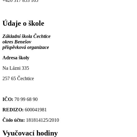
+420 317 853 165
Údaje o škole
Základní škola Čechtice
okres Benešov
příspěvková organizace
Adresa školy
Na Lázni 335
257 65 Čechtice
IČO:
70 99 68 90
REDIZO:
600041981
Číslo účtu:
181814125/2010
Vyučovací hodiny