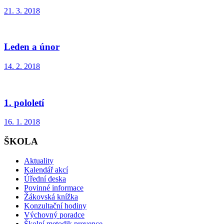
21. 3. 2018
Leden a únor
14. 2. 2018
1. pololetí
16. 1. 2018
ŠKOLA
Aktuality
Kalendář akcí
Úřední deska
Povinné informace
Žákovská knížka
Konzultační hodiny
Výchovný poradce
Školní metodik prevence