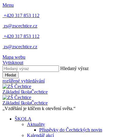
Menu
+420 317 853 112
zs@zscechtice.cz
+420 317 853 112
zs@zscechtice.cz
Mapa webu
Vytisknout
Hledaný výraz
Hledat
rozšířené vyhledávání
Základní škola
Čechtice
Základní škola
Čechtice
„Vzdělání je klíčem k otevření světa.“
ŠKOLA
Aktuality
Příspěvky do Čechtických novin
Kalendář akcí