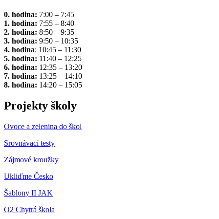
0. hodina:
7:00 – 7:45
1. hodina:
7:55 – 8:40
2. hodina:
8:50 – 9:35
3. hodina:
9:50 – 10:35
4. hodina
: 10:45 – 11:30
5. hodina:
11:40 – 12:25
6. hodina:
12:35 – 13:20
7. hodina:
13:25 – 14:10
8. hodina:
14:20 – 15:05
Projekty školy
Ovoce a zelenina do škol
Srovnávací testy
Zájmové kroužky
Ukliďme Česko
Šablony II JAK
O2 Chytrá škola