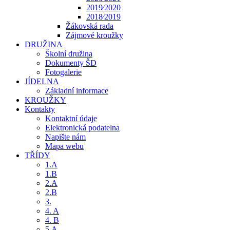
2019⁄2020
2018⁄2019
Žákovská rada
Zájmové kroužky
DRUŽINA
Školní družina
Dokumenty ŠD
Fotogalerie
JÍDELNA
Základní informace
KROUŽKY
Kontakty
Kontaktní údaje
Elektronická podatelna
Napište nám
Mapa webu
TŘÍDY
1.A
1.B
2.A
2.B
3.
4. A
4. B
5.A