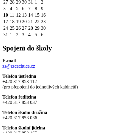
27
28
29
30
31
1
2
3
4
5
6
7
8
9
10
11
12
13
14
15
16
17
18
19
20
21
22
23
24
25
26
27
28
29
30
31
1
2
3
4
5
6
Spojení do školy
E-mail
zs@zscechtice.cz
Telefon ústředna
+420 317 853 112
(pro přepojení do jednotlivých kabinetů)
Telefon ředitelna
+420 317 853 037
Telefon školní družina
+420 317 853 036
Telefon školní jídelna