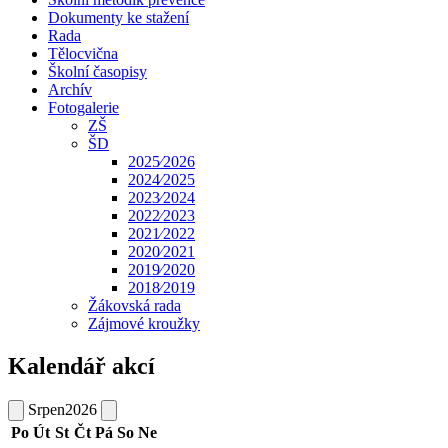
Dokumenty ke stažení
Rada
Tělocvična
Školní časopisy
Archív
Fotogalerie
ZŠ
ŠD
2025⁄2026
2024⁄2025
2023⁄2024
2022⁄2023
2021⁄2022
2020⁄2021
2019⁄2020
2018⁄2019
Žákovská rada
Zájmové kroužky
Kalendář akcí
Srpen
2026
Po
Út
St
Čt
Pá
So
Ne