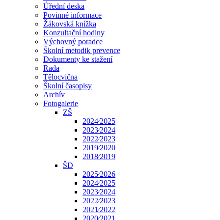
Úřední deska
Povinné informace
Žákovská knížka
Konzultační hodiny
Výchovný poradce
Školní metodik prevence
Dokumenty ke stažení
Rada
Tělocvična
Školní časopisy
Archív
Fotogalerie
ZŠ
2024⁄2025
2023⁄2024
2022⁄2023
2019⁄2020
2018⁄2019
ŠD
2025⁄2026
2024⁄2025
2023⁄2024
2022⁄2023
2021⁄2022
2020⁄2021