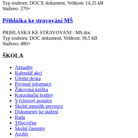
Typ souboru: DOCX dokument, Velikost: 14,35 kB
Staženo: 270×
Přihláška ke stravování MŠ
PRIHLASKA KE STRAVOVANI - MS.doc
Typ souboru: DOC dokument, Velikost: 39,5 kB
Staženo: 480×
ŠKOLA
Aktuality
Kalendář akcí
Úřední deska
Povinné informace
Žákovská knížka
Konzultační hodiny
Výchovný poradce
Školní metodik prevence
Dokumenty ke stažení
Rada
Tělocvična
Školní časopisy
Archív