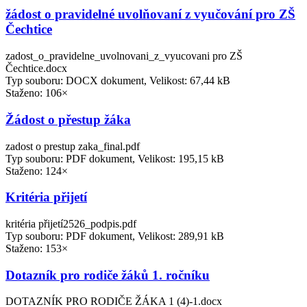
žádost o pravidelné uvolňovaní z vyučování pro ZŠ
Čechtice
zadost_o_pravidelne_uvolnovani_z_vyucovani pro ZŠ
Čechtice.docx
Typ souboru: DOCX dokument, Velikost: 67,44 kB
Staženo: 106×
Žádost o přestup žáka
zadost o prestup zaka_final.pdf
Typ souboru: PDF dokument, Velikost: 195,15 kB
Staženo: 124×
Kritéria přijetí
kritéria přijetí2526_podpis.pdf
Typ souboru: PDF dokument, Velikost: 289,91 kB
Staženo: 153×
Dotazník pro rodiče žáků 1. ročníku
DOTAZNÍK PRO RODIČE ŽÁKA 1 (4)-1.docx