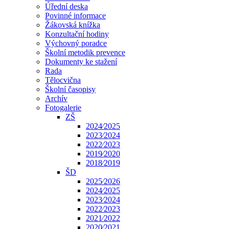
Úřední deska
Povinné informace
Žákovská knížka
Konzultační hodiny
Výchovný poradce
Školní metodik prevence
Dokumenty ke stažení
Rada
Tělocvična
Školní časopisy
Archív
Fotogalerie
ZŠ
2024⁄2025
2023⁄2024
2022⁄2023
2019⁄2020
2018⁄2019
ŠD
2025⁄2026
2024⁄2025
2023⁄2024
2022⁄2023
2021⁄2022
2020⁄2021