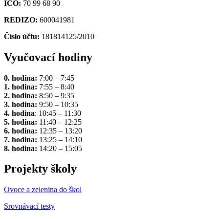
IČO:
70 99 68 90
REDIZO:
600041981
Číslo účtu:
181814125/2010
Vyučovací hodiny
0. hodina:
7:00 – 7:45
1. hodina:
7:55 – 8:40
2. hodina:
8:50 – 9:35
3. hodina:
9:50 – 10:35
4. hodina
: 10:45 – 11:30
5. hodina:
11:40 – 12:25
6. hodina:
12:35 – 13:20
7. hodina:
13:25 – 14:10
8. hodina:
14:20 – 15:05
Projekty školy
Ovoce a zelenina do škol
Srovnávací testy