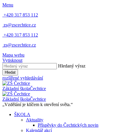
Menu
+420 317 853 112
zs@zscechtice.cz
+420 317 853 112
zs@zscechtice.cz
Mapa webu
Vytisknout
Hledaný výraz
Hledat
rozšířené vyhledávání
Základní škola
Čechtice
Základní škola
Čechtice
„Vzdělání je klíčem k otevření světa.“
ŠKOLA
Aktuality
Příspěvky do Čechtických novin
Kalendář akcí