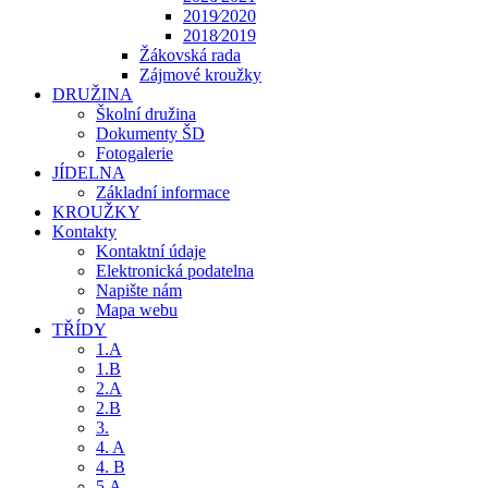
2019⁄2020
2018⁄2019
Žákovská rada
Zájmové kroužky
DRUŽINA
Školní družina
Dokumenty ŠD
Fotogalerie
JÍDELNA
Základní informace
KROUŽKY
Kontakty
Kontaktní údaje
Elektronická podatelna
Napište nám
Mapa webu
TŘÍDY
1.A
1.B
2.A
2.B
3.
4. A
4. B
5.A