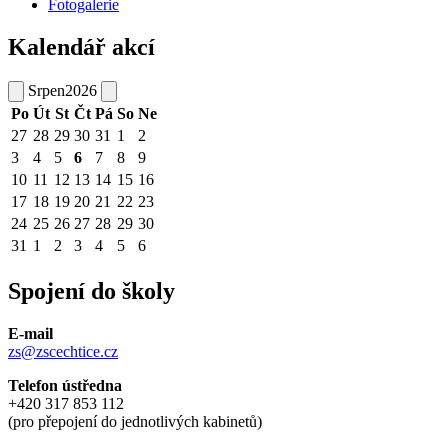
Fotogalerie
Kalendář akcí
Srpen
2026
Po
Út
St
Čt
Pá
So
Ne
27
28
29
30
31
1
2
3
4
5
6
7
8
9
10
11
12
13
14
15
16
17
18
19
20
21
22
23
24
25
26
27
28
29
30
31
1
2
3
4
5
6
Spojení do školy
E-mail
zs@zscechtice.cz
Telefon ústředna
+420 317 853 112
(pro přepojení do jednotlivých kabinetů)