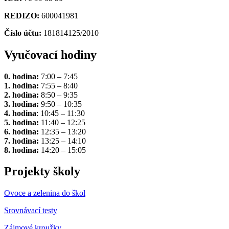
REDIZO:
600041981
Číslo účtu:
181814125/2010
Vyučovací hodiny
0. hodina:
7:00 – 7:45
1. hodina:
7:55 – 8:40
2. hodina:
8:50 – 9:35
3. hodina:
9:50 – 10:35
4. hodina
: 10:45 – 11:30
5. hodina:
11:40 – 12:25
6. hodina:
12:35 – 13:20
7. hodina:
13:25 – 14:10
8. hodina:
14:20 – 15:05
Projekty školy
Ovoce a zelenina do škol
Srovnávací testy
Zájmové kroužky