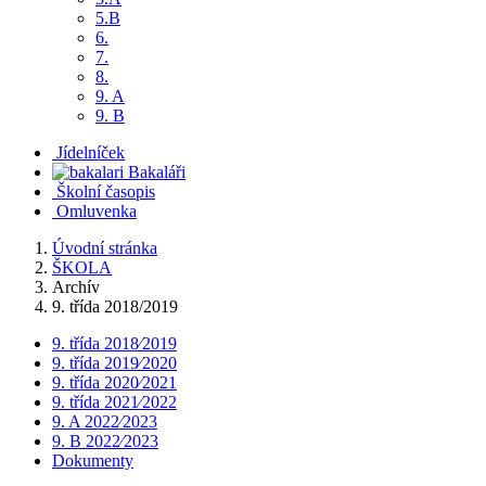
5.B
6.
7.
8.
9. A
9. B
Jídelníček
Bakaláři
Školní časopis
Omluvenka
Úvodní stránka
ŠKOLA
Archív
9. třída 2018/2019
9. třída 2018⁄2019
9. třída 2019⁄2020
9. třída 2020⁄2021
9. třída 2021⁄2022
9. A 2022⁄2023
9. B 2022⁄2023
Dokumenty