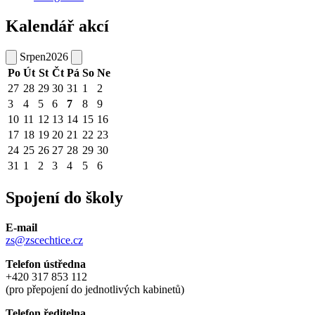
Kalendář akcí
Srpen
2026
Po
Út
St
Čt
Pá
So
Ne
27
28
29
30
31
1
2
3
4
5
6
7
8
9
10
11
12
13
14
15
16
17
18
19
20
21
22
23
24
25
26
27
28
29
30
31
1
2
3
4
5
6
Spojení do školy
E-mail
zs@zscechtice.cz
Telefon ústředna
+420 317 853 112
(pro přepojení do jednotlivých kabinetů)
Telefon ředitelna