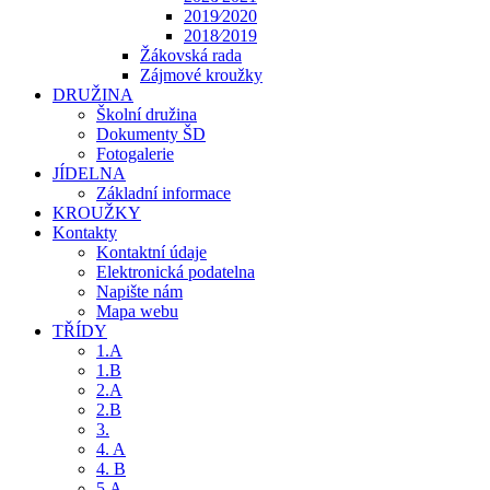
2019⁄2020
2018⁄2019
Žákovská rada
Zájmové kroužky
DRUŽINA
Školní družina
Dokumenty ŠD
Fotogalerie
JÍDELNA
Základní informace
KROUŽKY
Kontakty
Kontaktní údaje
Elektronická podatelna
Napište nám
Mapa webu
TŘÍDY
1.A
1.B
2.A
2.B
3.
4. A
4. B
5.A