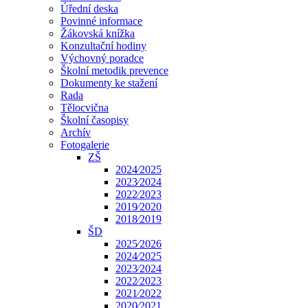
Úřední deska
Povinné informace
Žákovská knížka
Konzultační hodiny
Výchovný poradce
Školní metodik prevence
Dokumenty ke stažení
Rada
Tělocvična
Školní časopisy
Archív
Fotogalerie
ZŠ
2024⁄2025
2023⁄2024
2022⁄2023
2019⁄2020
2018⁄2019
ŠD
2025⁄2026
2024⁄2025
2023⁄2024
2022⁄2023
2021⁄2022
2020⁄2021