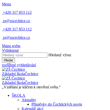
Menu
+420 317 853 112
zs@zscechtice.cz
+420 317 853 112
zs@zscechtice.cz
Mapa webu
Vytisknout
Hledaný výraz
Hledat
rozšířené vyhledávání
Základní škola
Čechtice
Základní škola
Čechtice
„Vzdělání je klíčem k otevření světa.“
ŠKOLA
Aktuality
Příspěvky do Čechtických novin
Kalendář akcí