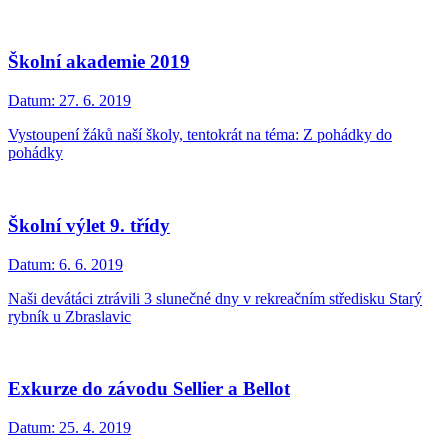
Školní akademie 2019
Datum:
27. 6. 2019
Vystoupení žáků naší školy, tentokrát na téma: Z pohádky do
pohádky
Školní výlet 9. třídy
Datum:
6. 6. 2019
Naši devátáci ztrávili 3 slunečné dny v rekreačním středisku Starý
rybník u Zbraslavic
Exkurze do závodu Sellier a Bellot
Datum:
25. 4. 2019