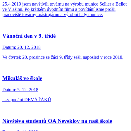
25.4.2019 jsem navštívili továrnu na výrobu munice Sellier a Bellot
ve Vlašimi. Po krátkém úvodním filmu a povídání jsme prošli
pracoviště továrny -nástrojárnu a výrobní haly munice.
Vánoční den v 9. třídě
Datum:
20. 12. 2018
Ve čtvrtek 20. prosince se žáci 9. třídy sešli naposled v roce 2018.
Mikuláš ve škole
Datum:
5. 12. 2018
....v podání DEVÁŤÁKŮ
Návštěva studentů OA Neveklov na naší škole