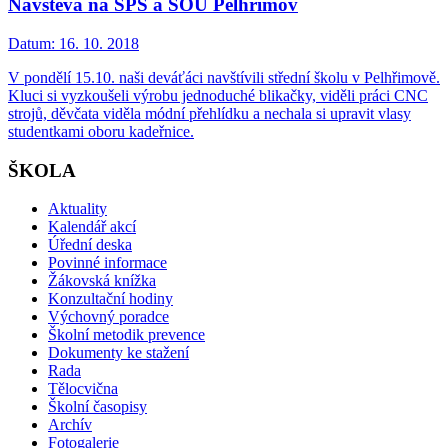
Návštěva na SPŠ a SOU Pelhřimov
Datum:
16. 10. 2018
V pondělí 15.10. naši deváťáci navštívili střední školu v Pelhřimově.
Kluci si vyzkoušeli výrobu jednoduché blikačky, viděli práci CNC
strojů, děvčata viděla módní přehlídku a nechala si upravit vlasy
studentkami oboru kadeřnice.
ŠKOLA
Aktuality
Kalendář akcí
Úřední deska
Povinné informace
Žákovská knížka
Konzultační hodiny
Výchovný poradce
Školní metodik prevence
Dokumenty ke stažení
Rada
Tělocvična
Školní časopisy
Archív
Fotogalerie