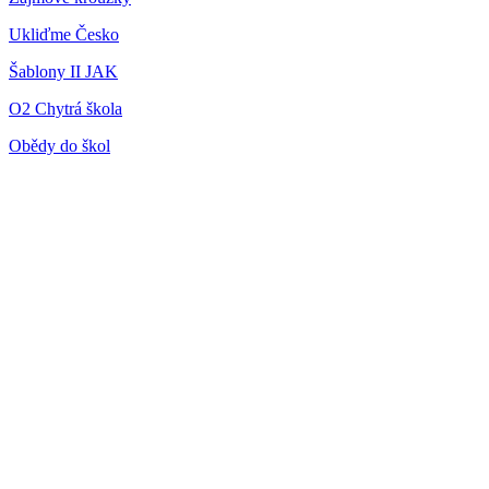
Ukliďme Česko
Šablony II JAK
O2 Chytrá škola
Obědy do škol