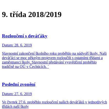
9. třída 2018/2019
Rozloučení s deváťáky
Datum:
28. 6. 2019
Slavnostní zakončení školního roku proběhlo na nádvoří školy. Naši
deváťáci se moc pěkným projevem rozloučili s ostatními třídami a
zaměstnanci školy. Slavnostní předávání vysvědčení proběhlo
tradičně na OÚ v Čechticích. ¨
Poslední zvonění
Datum:
27. 6. 2019
Ve čtvrtek 27.6. proběhlo rozloučení našich deváťáků v jednotlivých
třídách naší školy