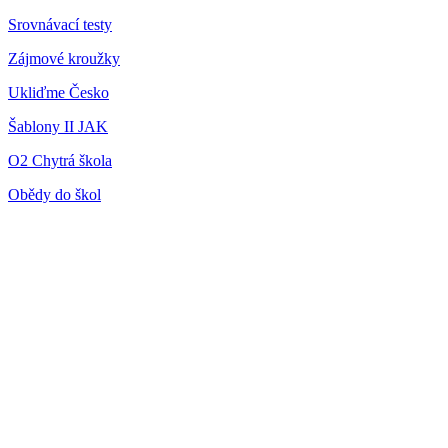
Srovnávací testy
Zájmové kroužky
Ukliďme Česko
Šablony II JAK
O2 Chytrá škola
Obědy do škol