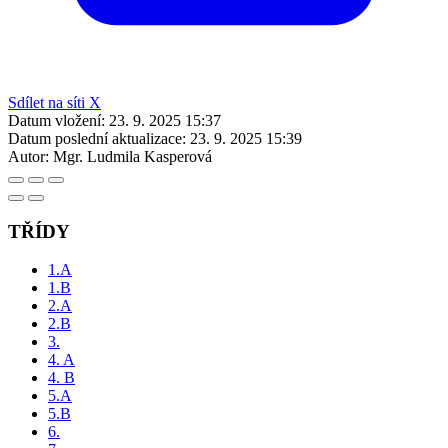
Sdílet na síti X
Datum vložení:
23. 9. 2025 15:37
Datum poslední aktualizace:
23. 9. 2025 15:39
Autor:
Mgr. Ludmila Kasperová
TŘÍDY
1.A
1.B
2.A
2.B
3.
4. A
4. B
5.A
5.B
6.