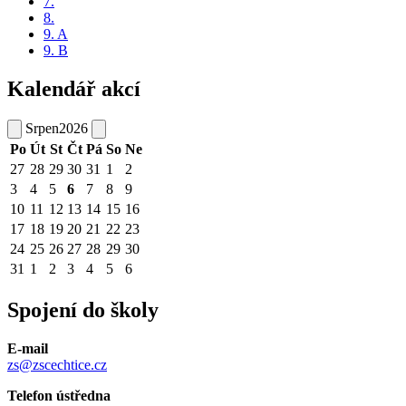
7.
8.
9. A
9. B
Kalendář akcí
Srpen
2026
Po
Út
St
Čt
Pá
So
Ne
27
28
29
30
31
1
2
3
4
5
6
7
8
9
10
11
12
13
14
15
16
17
18
19
20
21
22
23
24
25
26
27
28
29
30
31
1
2
3
4
5
6
Spojení do školy
E-mail
zs@zscechtice.cz
Telefon ústředna