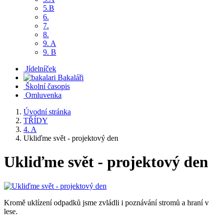
5.B
6.
7.
8.
9. A
9. B
Jídelníček
Bakaláři
Školní časopis
Omluvenka
Úvodní stránka
TŘÍDY
4. A
Ukliďme svět - projektový den
Ukliďme svět - projektový den
Kromě uklízení odpadků jsme zvládli i poznávání stromů a hraní v
lese.