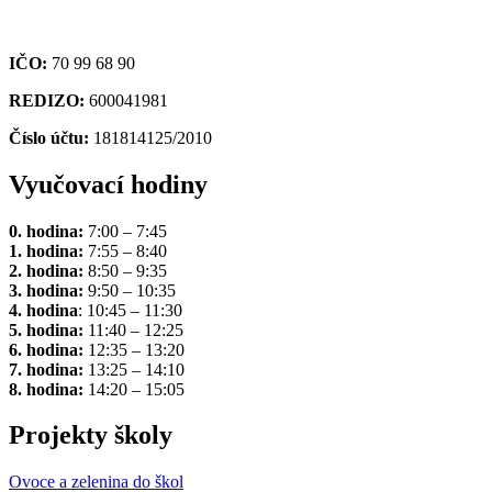
IČO:
70 99 68 90
REDIZO:
600041981
Číslo účtu:
181814125/2010
Vyučovací hodiny
0. hodina:
7:00 – 7:45
1. hodina:
7:55 – 8:40
2. hodina:
8:50 – 9:35
3. hodina:
9:50 – 10:35
4. hodina
: 10:45 – 11:30
5. hodina:
11:40 – 12:25
6. hodina:
12:35 – 13:20
7. hodina:
13:25 – 14:10
8. hodina:
14:20 – 15:05
Projekty školy
Ovoce a zelenina do škol