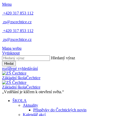
Menu
+420 317 853 112
zs@zscechtice.cz
+420 317 853 112
zs@zscechtice.cz
Mapa webu
Vytisknout
Hledaný výraz
Hledat
rozšířené vyhledávání
Základní škola
Čechtice
Základní škola
Čechtice
„Vzdělání je klíčem k otevření světa.“
ŠKOLA
Aktuality
Příspěvky do Čechtických novin
Kalendář akcí