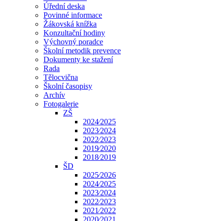
Úřední deska
Povinné informace
Žákovská knížka
Konzultační hodiny
Výchovný poradce
Školní metodik prevence
Dokumenty ke stažení
Rada
Tělocvična
Školní časopisy
Archív
Fotogalerie
ZŠ
2024⁄2025
2023⁄2024
2022⁄2023
2019⁄2020
2018⁄2019
ŠD
2025⁄2026
2024⁄2025
2023⁄2024
2022⁄2023
2021⁄2022
2020⁄2021