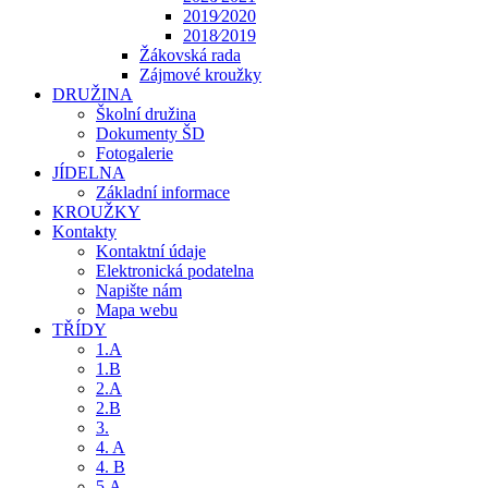
2019⁄2020
2018⁄2019
Žákovská rada
Zájmové kroužky
DRUŽINA
Školní družina
Dokumenty ŠD
Fotogalerie
JÍDELNA
Základní informace
KROUŽKY
Kontakty
Kontaktní údaje
Elektronická podatelna
Napište nám
Mapa webu
TŘÍDY
1.A
1.B
2.A
2.B
3.
4. A
4. B
5.A