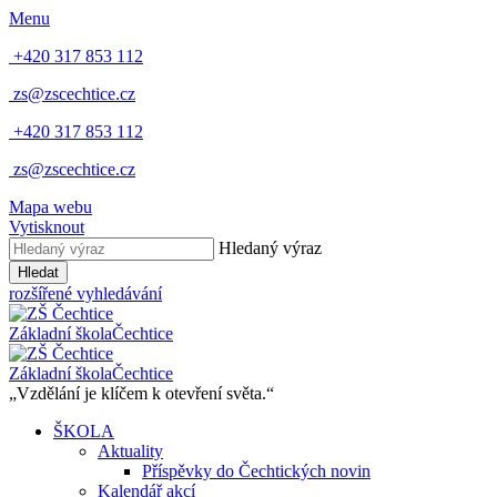
Menu
+420 317 853 112
zs@zscechtice.cz
+420 317 853 112
zs@zscechtice.cz
Mapa webu
Vytisknout
Hledaný výraz
Hledat
rozšířené vyhledávání
Základní škola
Čechtice
Základní škola
Čechtice
„Vzdělání je klíčem k otevření světa.“
ŠKOLA
Aktuality
Příspěvky do Čechtických novin
Kalendář akcí