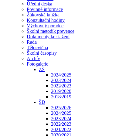
Úřední deska
Povinné informace
Žákovská knížka
Konzultační hodiny
Výchovný poradce
Školní metodik prevence
Dokumenty ke stažení
Rada
Tělocvična
Školní časopisy
Archív
Fotogalerie
ZŠ
2024⁄2025
2023⁄2024
2022⁄2023
2019⁄2020
2018⁄2019
ŠD
2025⁄2026
2024⁄2025
2023⁄2024
2022⁄2023
2021⁄2022
2020⁄2021