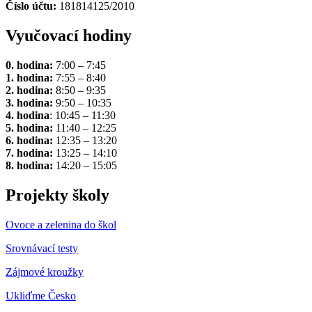
Číslo účtu:
181814125/2010
Vyučovací hodiny
0. hodina:
7:00 – 7:45
1. hodina:
7:55 – 8:40
2. hodina:
8:50 – 9:35
3. hodina:
9:50 – 10:35
4. hodina
: 10:45 – 11:30
5. hodina:
11:40 – 12:25
6. hodina:
12:35 – 13:20
7. hodina:
13:25 – 14:10
8. hodina:
14:20 – 15:05
Projekty školy
Ovoce a zelenina do škol
Srovnávací testy
Zájmové kroužky
Ukliďme Česko