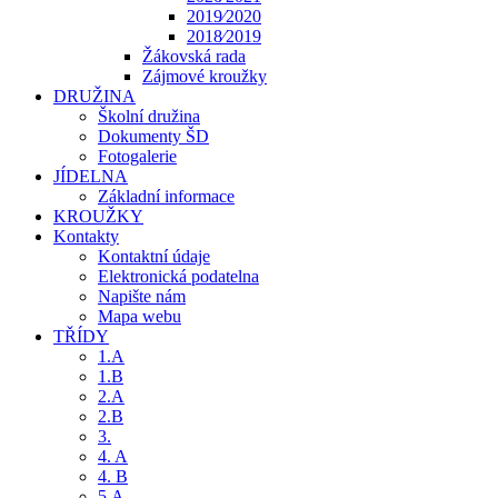
2019⁄2020
2018⁄2019
Žákovská rada
Zájmové kroužky
DRUŽINA
Školní družina
Dokumenty ŠD
Fotogalerie
JÍDELNA
Základní informace
KROUŽKY
Kontakty
Kontaktní údaje
Elektronická podatelna
Napište nám
Mapa webu
TŘÍDY
1.A
1.B
2.A
2.B
3.
4. A
4. B
5.A