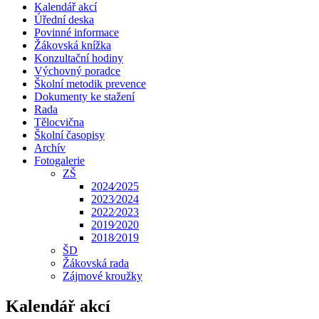
Kalendář akcí
Úřední deska
Povinné informace
Žákovská knížka
Konzultační hodiny
Výchovný poradce
Školní metodik prevence
Dokumenty ke stažení
Rada
Tělocvična
Školní časopisy
Archív
Fotogalerie
ZŠ
2024⁄2025
2023⁄2024
2022⁄2023
2019⁄2020
2018⁄2019
ŠD
Žákovská rada
Zájmové kroužky
Kalendář akcí