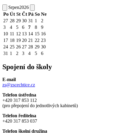
Srpen
2026
Po
Út
St
Čt
Pá
So
Ne
27
28
29
30
31
1
2
3
4
5
6
7
8
9
10
11
12
13
14
15
16
17
18
19
20
21
22
23
24
25
26
27
28
29
30
31
1
2
3
4
5
6
Spojení do školy
E-mail
zs@zscechtice.cz
Telefon ústředna
+420 317 853 112
(pro přepojení do jednotlivých kabinetů)
Telefon ředitelna
+420 317 853 037
Telefon školní družina