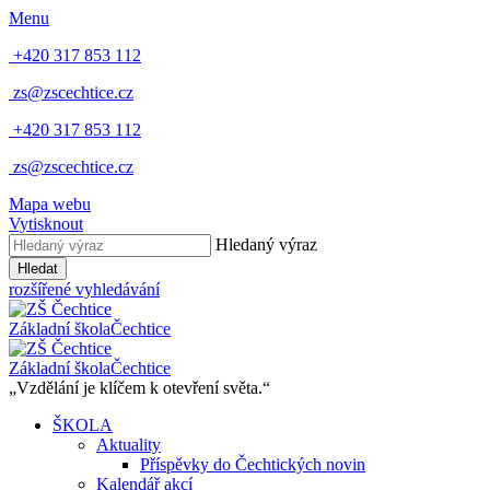
Menu
+420 317 853 112
zs@zscechtice.cz
+420 317 853 112
zs@zscechtice.cz
Mapa webu
Vytisknout
Hledaný výraz
Hledat
rozšířené vyhledávání
Základní škola
Čechtice
Základní škola
Čechtice
„Vzdělání je klíčem k otevření světa.“
ŠKOLA
Aktuality
Příspěvky do Čechtických novin
Kalendář akcí