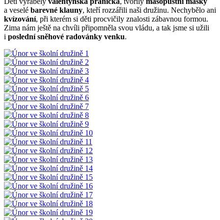
Děti vyráběly
valentýnská přáníčka
, tvořily
masopustní masky
a veselé
barevné klauny
, kteří rozzářili naši družinu. Nechybělo ani
kvízování
, při kterém si děti procvičily znalosti zábavnou formou.
Zima nám ještě na chvíli připomněla svou vládu, a tak jsme si užili
i
poslední sněhové radovánky venku
.