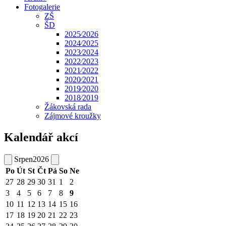
Fotogalerie
ZŠ
ŠD
2025⁄2026
2024⁄2025
2023⁄2024
2022⁄2023
2021⁄2022
2020⁄2021
2019⁄2020
2018⁄2019
Žákovská rada
Zájmové kroužky
Kalendář akcí
Srpen
2026
Po
Út
St
Čt
Pá
So
Ne
27
28
29
30
31
1
2
3
4
5
6
7
8
9
10
11
12
13
14
15
16
17
18
19
20
21
22
23