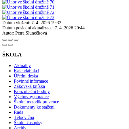
Datum vložení:
7. 4. 2026 19:32
Datum poslední aktualizace:
7. 4. 2026 20:44
Autor:
Petra Slunečková
ŠKOLA
Aktuality
Kalendář akcí
Úřední deska
Povinné informace
Žákovská knížka
Konzultační hodiny
Výchovný poradce
Školní metodik prevence
Dokumenty ke stažení
Rada
Tělocvična
Školní časopisy
Archív