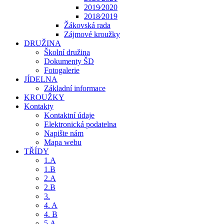
2019⁄2020
2018⁄2019
Žákovská rada
Zájmové kroužky
DRUŽINA
Školní družina
Dokumenty ŠD
Fotogalerie
JÍDELNA
Základní informace
KROUŽKY
Kontakty
Kontaktní údaje
Elektronická podatelna
Napište nám
Mapa webu
TŘÍDY
1.A
1.B
2.A
2.B
3.
4. A
4. B
5.A