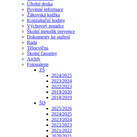
Úřední deska
Povinné informace
Žákovská knížka
Konzultační hodiny
Výchovný poradce
Školní metodik prevence
Dokumenty ke stažení
Rada
Tělocvična
Školní časopisy
Archív
Fotogalerie
ZŠ
2024⁄2025
2023⁄2024
2022⁄2023
2019⁄2020
2018⁄2019
ŠD
2025⁄2026
2024⁄2025
2023⁄2024
2022⁄2023
2021⁄2022
2020⁄2021