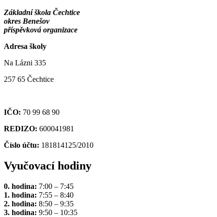
Základní škola Čechtice
okres Benešov
příspěvková organizace
Adresa školy
Na Lázni 335
257 65 Čechtice
IČO:
70 99 68 90
REDIZO:
600041981
Číslo účtu:
181814125/2010
Vyučovací hodiny
0. hodina:
7:00 – 7:45
1. hodina:
7:55 – 8:40
2. hodina:
8:50 – 9:35
3. hodina:
9:50 – 10:35