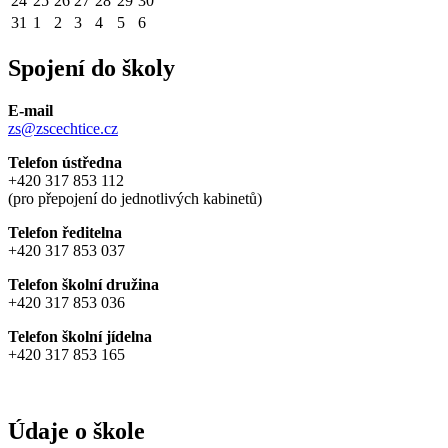
24
25
26
27
28
29
30
31
1
2
3
4
5
6
Spojení do školy
E-mail
zs@zscechtice.cz
Telefon ústředna
+420 317 853 112
(pro přepojení do jednotlivých kabinetů)
Telefon ředitelna
+420 317 853 037
Telefon školní družina
+420 317 853 036
Telefon školní jídelna
+420 317 853 165
Údaje o škole