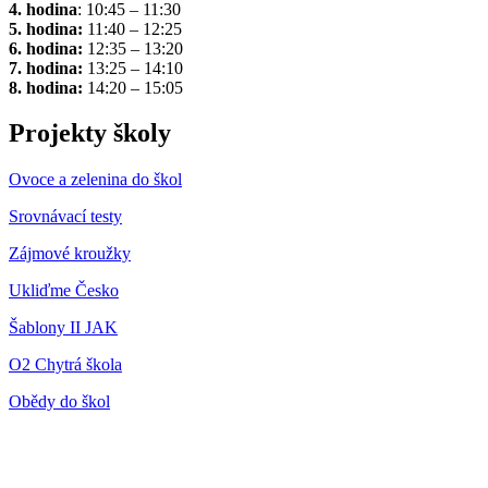
4. hodina
: 10:45 – 11:30
5. hodina:
11:40 – 12:25
6. hodina:
12:35 – 13:20
7. hodina:
13:25 – 14:10
8. hodina:
14:20 – 15:05
Projekty školy
Ovoce a zelenina do škol
Srovnávací testy
Zájmové kroužky
Ukliďme Česko
Šablony II JAK
O2 Chytrá škola
Obědy do škol