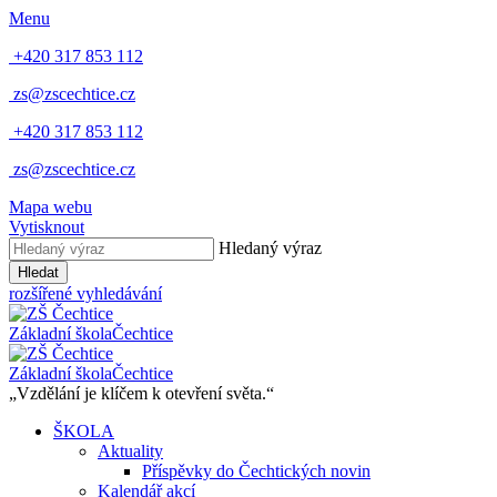
Menu
+420 317 853 112
zs@zscechtice.cz
+420 317 853 112
zs@zscechtice.cz
Mapa webu
Vytisknout
Hledaný výraz
Hledat
rozšířené vyhledávání
Základní škola
Čechtice
Základní škola
Čechtice
„Vzdělání je klíčem k otevření světa.“
ŠKOLA
Aktuality
Příspěvky do Čechtických novin
Kalendář akcí