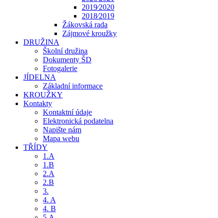
2019⁄2020
2018⁄2019
Žákovská rada
Zájmové kroužky
DRUŽINA
Školní družina
Dokumenty ŠD
Fotogalerie
JÍDELNA
Základní informace
KROUŽKY
Kontakty
Kontaktní údaje
Elektronická podatelna
Napište nám
Mapa webu
TŘÍDY
1.A
1.B
2.A
2.B
3.
4. A
4. B
5.A