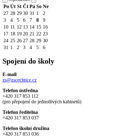
Po
Út
St
Čt
Pá
So
Ne
27
28
29
30
31
1
2
3
4
5
6
7
8
9
10
11
12
13
14
15
16
17
18
19
20
21
22
23
24
25
26
27
28
29
30
31
1
2
3
4
5
6
Spojení do školy
E-mail
zs@zscechtice.cz
Telefon ústředna
+420 317 853 112
(pro přepojení do jednotlivých kabinetů)
Telefon ředitelna
+420 317 853 037
Telefon školní družina
+420 317 853 036