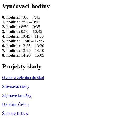
Vyučovací hodiny
0. hodina:
7:00 – 7:45
1. hodina:
7:55 – 8:40
2. hodina:
8:50 – 9:35
3. hodina:
9:50 – 10:35
4. hodina
: 10:45 – 11:30
5. hodina:
11:40 – 12:25
6. hodina:
12:35 – 13:20
7. hodina:
13:25 – 14:10
8. hodina:
14:20 – 15:05
Projekty školy
Ovoce a zelenina do škol
Srovnávací testy
Zájmové kroužky
Ukliďme Česko
Šablony II JAK