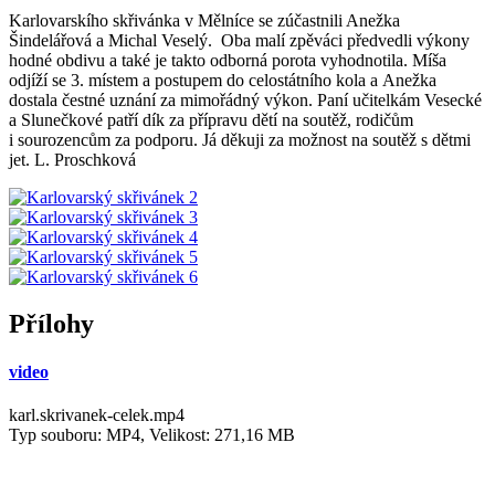
Karlovarskího skřivánka v Mělníce se zúčastnili Anežka
Šindelářová a Michal Veselý. Oba malí zpěváci předvedli výkony
hodné obdivu a také je takto odborná porota vyhodnotila. Míša
odjíží se 3. místem a postupem do celostátního kola a Anežka
dostala čestné uznání za mimořádný výkon. Paní učitelkám Vesecké
a Slunečkové patří dík za přípravu dětí na soutěž, rodičům
i sourozencům za podporu. Já děkuji za možnost na soutěž s dětmi
jet. L. Proschková
Přílohy
video
karl.skrivanek-celek.mp4
Typ souboru: MP4, Velikost: 271,16 MB