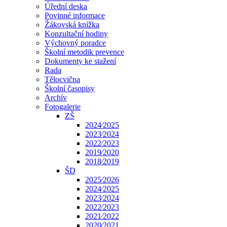
Úřední deska
Povinné informace
Žákovská knížka
Konzultační hodiny
Výchovný poradce
Školní metodik prevence
Dokumenty ke stažení
Rada
Tělocvična
Školní časopisy
Archív
Fotogalerie
ZŠ
2024⁄2025
2023⁄2024
2022⁄2023
2019⁄2020
2018⁄2019
ŠD
2025⁄2026
2024⁄2025
2023⁄2024
2022⁄2023
2021⁄2022
2020⁄2021