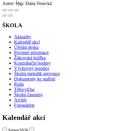
Autor:
Mgr. Dana Vesecká
ŠKOLA
Aktuality
Kalendář akcí
Úřední deska
Povinné informace
Žákovská knížka
Konzultační hodiny
Výchovný poradce
Školní metodik prevence
Dokumenty ke stažení
Rada
Tělocvična
Školní časopisy
Archív
Fotogalerie
Kalendář akcí
Srpen
2026