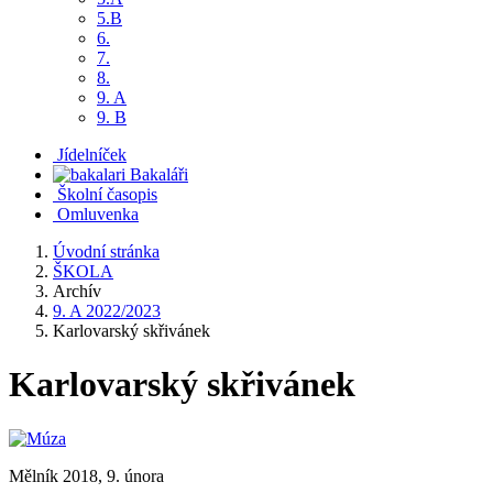
5.B
6.
7.
8.
9. A
9. B
Jídelníček
Bakaláři
Školní časopis
Omluvenka
Úvodní stránka
ŠKOLA
Archív
9. A 2022/2023
Karlovarský skřivánek
Karlovarský skřivánek
Mělník 2018, 9. února