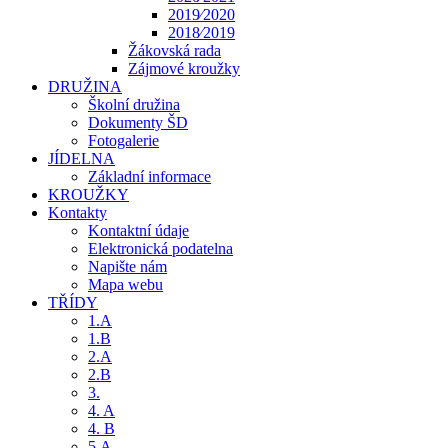
2019⁄2020
2018⁄2019
Žákovská rada
Zájmové kroužky
DRUŽINA
Školní družina
Dokumenty ŠD
Fotogalerie
JÍDELNA
Základní informace
KROUŽKY
Kontakty
Kontaktní údaje
Elektronická podatelna
Napište nám
Mapa webu
TŘÍDY
1.A
1.B
2.A
2.B
3.
4. A
4. B
5.A