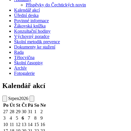
Příspěvky do Čechtických novin
Kalendář akcí
Úřední deska
Povinné informace
Žákovská knížka
Konzultační hodiny
Výchovný poradce
Školní metodik prevence
Dokumenty ke stažení
Rada
Tělocvična
Školní časopisy
Archív
Fotogalerie
Kalendář akcí
Srpen
2026
Po
Út
St
Čt
Pá
So
Ne
27
28
29
30
31
1
2
3
4
5
6
7
8
9
10
11
12
13
14
15
16
17
18
19
20
21
22
23