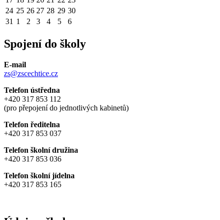
24
25
26
27
28
29
30
31
1
2
3
4
5
6
Spojení do školy
E-mail
zs@zscechtice.cz
Telefon ústředna
+420 317 853 112
(pro přepojení do jednotlivých kabinetů)
Telefon ředitelna
+420 317 853 037
Telefon školní družina
+420 317 853 036
Telefon školní jídelna
+420 317 853 165