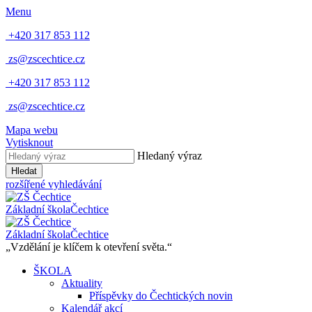
Menu
+420 317 853 112
zs@zscechtice.cz
+420 317 853 112
zs@zscechtice.cz
Mapa webu
Vytisknout
Hledaný výraz
Hledat
rozšířené vyhledávání
Základní škola
Čechtice
Základní škola
Čechtice
„Vzdělání je klíčem k otevření světa.“
ŠKOLA
Aktuality
Příspěvky do Čechtických novin
Kalendář akcí