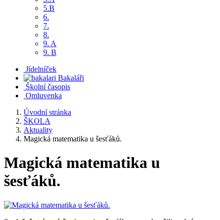
5.B
6.
7.
8.
9. A
9. B
Jídelníček
Bakaláři
Školní časopis
Omluvenka
Úvodní stránka
ŠKOLA
Aktuality
Magická matematika u šesťáků.
Magická matematika u
šesťáků.