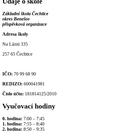
Údaje o škole
Základní škola Čechtice
okres Benešov
příspěvková organizace
Adresa školy
Na Lázni 335
257 65 Čechtice
IČO:
70 99 68 90
REDIZO:
600041981
Číslo účtu:
181814125/2010
Vyučovací hodiny
0. hodina:
7:00 – 7:45
1. hodina:
7:55 – 8:40
2. hodina:
8:50 – 9:35