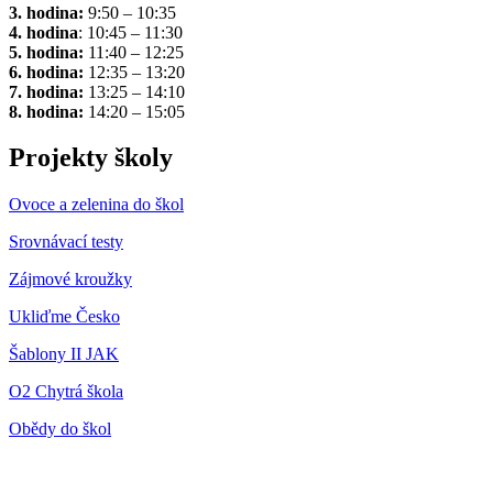
3. hodina:
9:50 – 10:35
4. hodina
: 10:45 – 11:30
5. hodina:
11:40 – 12:25
6. hodina:
12:35 – 13:20
7. hodina:
13:25 – 14:10
8. hodina:
14:20 – 15:05
Projekty školy
Ovoce a zelenina do škol
Srovnávací testy
Zájmové kroužky
Ukliďme Česko
Šablony II JAK
O2 Chytrá škola
Obědy do škol