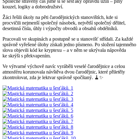
Společně strávený čas jsme si se šesťáky opravdu užili – plný
kouzel, logiky a dobrodružství.
Žáci řešili úkoly na pěti čarodějnických stanovištích, kde si
procvičili nejmenší společný násobek, největší společný dělitel,
desetinná čísla, úhly i výpočty obvodů a obsahů obdélníků.
Pracovali ve skupinách a postupně se u stanovišť střídali. Za každé
správně vyřešené úlohy získali jedno písmeno. Po složení tajemného
slova objevili kód ke kryptexu – a v něm se ukrývala nápověda
ke skrýši s překvapením.
Ve výtvarné výchově navíc vyráběli veselé čarodějnice a celou
atmosféru korunovala návštěva dvou čarodějnic, které přiletěly
zkontrolovat, zda je lektvar správně spočítaný. 🧹✨