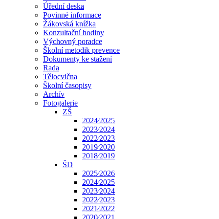
Úřední deska
Povinné informace
Žákovská knížka
Konzultační hodiny
Výchovný poradce
Školní metodik prevence
Dokumenty ke stažení
Rada
Tělocvična
Školní časopisy
Archív
Fotogalerie
ZŠ
2024⁄2025
2023⁄2024
2022⁄2023
2019⁄2020
2018⁄2019
ŠD
2025⁄2026
2024⁄2025
2023⁄2024
2022⁄2023
2021⁄2022
2020⁄2021